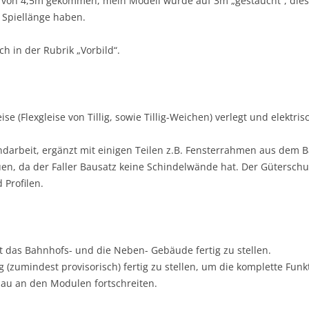
on 4,5m gekommen, mein Modell wurde auf 3m „gestaucht“, dies fäl
 Spiellänge haben.
ch in der Rubrik „Vorbild“.
eise (Flexgleise von Tillig, sowie Tillig-Weichen) verlegt und elektr
arbeit, ergänzt mit einigen Teilen z.B. Fensterrahmen aus dem Ba
n, da der Faller Bausatz keine Schindelwände hat. Der Güterschup
 Profilen.
nt das Bahnhofs- und die Neben- Gebäude fertig zu stellen.
 (zumindest provisorisch) fertig zu stellen, um die komplette Funkt
bau an den Modulen fortschreiten.